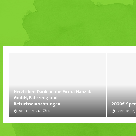
Herzlichen Dank an die Firma Hanzlik
GmbH, Fahrzeug und
Betriebseinrichtungen
2000€ Spe
Mai 13, 2024
0
Februar 12,
H
2
e
0
r
0