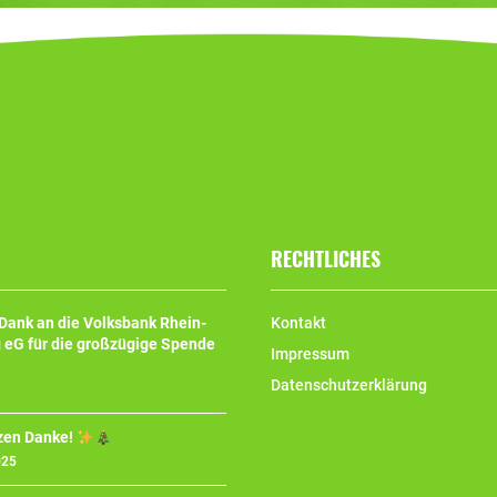
0
€
S
p
e
n
d
e
v
o
n
RECHTLICHES
S
u
B
 Dank an die Volksbank Rhein-
Kontakt
o
 eG für die großzügige Spende
Impressum
g
a
Datenschutzerklärung
G
m
zen Danke!
b
025
H