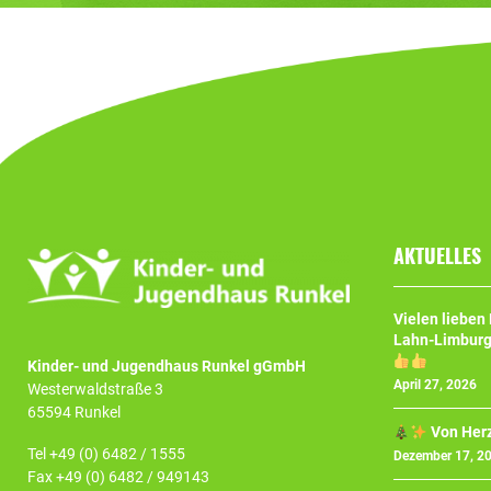
z
0
l
€
i
S
c
p
h
e
e
n
n
d
D
e
a
v
n
o
k
n
AKTUELLES
a
G
n
P
d
E
Vielen lieben
i
P
Lahn-Limburg
e
G
Kinder- und Jugendhaus Runkel gGmbH
F
m
April 27, 2026
Westerwaldstraße 3
i
b
65594 Runkel
r
H
Von Her
m
Tel +49 (0) 6482 / 1555
Dezember 17, 2
a
Fax +49 (0) 6482 / 949143