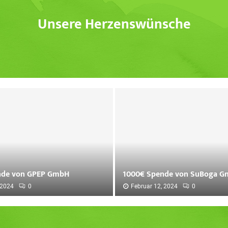
Unsere Herzenswünsche
nde von GPEP GmbH
1000€ Spende von SuBoga 
 2024
0
Februar 12, 2024
0
1
0
0