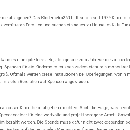
ende abzugeben? Das Kinderheim360 hilft schon seit 1979 Kindern m
 zerrütteten Familien und suchen ein neues zu Hause im KiJu Funk
ann es eine gute Idee sein, sich gerade zum Jahresende zu überleg
ng. Spenden für ein Kinderheim müssen zudem nicht rein monetärer 
ist groß. Oftmals werden diese Institutionen bei Überlegungen, woh
d in vielen Bereichen auf Spenden angewiesen.
 an unser Kinderheim abgeben möchten. Auch die Frage, was benötig
Spendengelder für eine wertvolle und projektbezogene Arbeit. Sowohl
m bezahlt werden. Die Spende muss dafür nicht zweckgebunden sei
n Sie hier auf die regionalen Medien oder fragen Sie gerne nach.