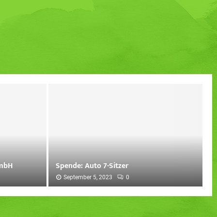
GmbH
Spende: Auto 7-Sitzer
September 5, 2023
0
S
p
e